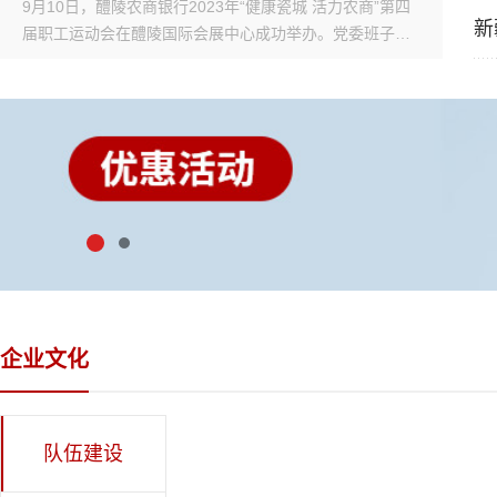
9月10日，醴陵农商银行2023年“健康瓷城 活力农商”第四
为全
习
新
届职工运动会在醴陵国际会展中心成功举办。党委班子成
设，
步
员、全行200余名运动员参加运动会。开幕式上，裁判员
的清
十
队伍和4支运动员队伍伴着激昂的运动员进行曲拍，依次有
谢海
小
序走过主席台，运动员们精神抖擞、斗志昂扬，用矫健的
风廉
什
步伐、响亮的口号展现了积极进取、顽强拼搏、奋发向
举案
略
上、勇攀高峰的精神风貌。本次职工运动会共设立了创意
政党
善
工间操、气排球、篮球三个多比赛项目。党委班子成员亲
社会
集
自上场竞技，或担任教练场下指导，运动员们刻苦训练，
信念
体
认真准备，在运动场上展现了团队协作、必争第一的干劲
持敬
的
和热情，赛出了水平，赛出了风格，赛出了友谊，赛出了
当，
深
团结，取得了运动和精神文明的双丰收。经过激烈角逐，
是要
开
2023年“健康瓷城 活力农商”第四届职工运动会落下帷幕，
主义
识
醴陵农商银行党委委员、副行长刘小义致闭幕词。联合1队
有制
企业文化
稳
“领航队”以过硬的实力和优秀的团队合作精神，在4支代表
管人
功
队中脱颖而出，蝉联职工运动会一等奖。本次运动会在醴
风内
进
陵农商银行官方抖音号全程直播，获得5000余网友在线观
党课
民
队伍建设
看，评论区反应热烈，获赞3万余个，最高观看人流量达
监督
的
180人。下阶段，醴陵农商银行将进一步丰富广大职工的
筑牢