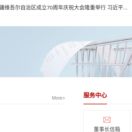
面贯彻落实党的二十大精神，大力推进党风廉政建
为统一思想
近平作重要讲话。新华社记者 鞠鹏/摄一、深入学习领会全会精神第一，
疆维吾尔自治区成立70周年庆祝大会隆重举行 习近平...
筑牢合规基础和思想屏障，营造清正廉洁、风清气正
战“开门红”
全面深化改革的主题。围绕党的中心任务谋划和推进改革，是改革取得成
廉金融文化氛围，5月29日，醴陵农商银行党委书记
2024”开
八大以来，我们以全面深化改革为动力，以前所未有的决心和力度打赢脱
龙以《清正廉洁做事，依法依规用权》为题，讲授党
记、董事长
康社会、取得反腐败斗争压倒性胜利并全面巩固，得到人民群众衷心拥护
政专题党课。课上，谢海龙结合当前工作实际，通过
成员、总监
么来进一步凝心聚力？就是要靠中国式现代化。党的二十大对全面推进中
例、讲心得的方式给与会人员上了一堂发人深省的廉
130余人
部署。进一步全面深化改革，必须紧紧围绕推进中国式现代化这个主题来
课。谢海龙强调，要贯彻落实习近平新时代中国特色
持。党委书
和发展中国特色社会主义制度、推进国家治理体系和治理能力现代化的总
主义思想，扎实推进党风廉政建设。一是要坚定理想
终决算工作
成，更加注重突出重点，更加注重改革实效，精准发力、协同发力、持续
。强化政治思想武装，牢记宗旨意识，时刻对权力保
要精确。谢海
制机制障碍，进一步解放和发展社会生产力、激发和增强社会活力，有效
畏之心。二是要强化政治担当。以坚定的政治责任担
动员一定要
重大风险挑战，为中国式现代化提供强大动力和制度保障。第二，深刻领
坚持廉洁奉公从严治党，以身作则带头接受监督。三
活动的重要
化改革的重大原则。《决定》提出进一步全面深化改革需要遵循的“六个坚
依法依规用权。增强法纪意识、摒弃关系文化和官僚
定要精心，
放以来特别是新时代全面深化改革宝贵经验的科学总结，是我们党不断深
，紧盯重要领域及岗位。四是要维护制度权威。对现
用零售业务
的重大成果，对于增强进一步全面深化改革的科学性、预见性、主动性、
度体系进行梳理完善，突出关键领域环节，做到制度
蓄客户，积
服务中心
More+
致远，具有重大指导意义。坚持党的全面领导，这是我们的最大政治优势
、流程管事。五是要发挥家属助廉。不断更新丰富家
落实落地，
推进的根本保证，要把党的领导贯穿改革各方面全过程，确保改革始终沿
涵，坚持抓早抓小，营造清廉健康的家庭氛围。本次
推动开门红
。坚持以人民为中心，要尊重人民主体地位和首创精神，人民有所呼、改
紧紧围绕坚定不移推进廉政建设、久久为功强化责任
细致，做到“
智、凝聚民心，使改革成果更多更公平惠及全体人民。坚持守正创新，既
主旋律，启发党员干部发扬彻底的革命精神，进一步
委副书记、
强大定力，坚持四项基本原则、坚定“四个自信”不动摇，又要有敢创新、
董事长信箱
拒腐防变思想道德防线，引导员工心存戒惧、坚定信
2024“开