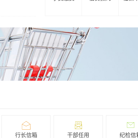
，凝心聚力，动员全行上下决胜“收官战”，决
深刻领会和把握进一
，12月20日，醴陵农商银行组织召开“奋进
功的重要经验。党的
门红竞赛活动动员暨年终决算工作会议。党委书
贫攻坚战、全面建成
谢海龙出席会议并作重要讲话。该行党委班子
。新征程上，我们靠
，各部室经理，各网点正副职、委派会计等
国式现代化作出了战
参加会议。会议由党委委员、副行长刘小义主
展开。要锚定继续完
记、董事长谢海龙在讲话中指出，2023年度年
目标，更加注重系统
目标达成要坚决，经营成果要真实，规模调控
发力，坚决破除各种
龙强调，奋战2024“开门红”竞赛活动，一是
防范化解前进道路上
到位，全行上下要充分认识清楚“开门红”竞赛
会和把握进一步全面
性、差异性和目标设置的合理性。二是蓄客一
持”原则，是对改革
明确开门红的客户来源、增量、目标客群，运
化对改革的规律性认
转型所提供的方法和工具激活、获取客户，积
创造性，推动改革行
蓄资源。三是技能一定要精进，围绕一点一策
，是我国改革开放成
把转型所学到的工具和方法用来运用、指导、
着正确政治方向前
。四是活动一定要精密。制定活动方案要周密
革有所应，善于汇集
“月月有主题，周周有活动，天天有收获”。党
要有道不变、志不改
行长周后坤安排部署2023年度年终决算和
勇攻坚的锐气胆魄，
行长信箱
干部任用
纪检信
门红”竞赛活动工作。他强调，一是要坚定信心，