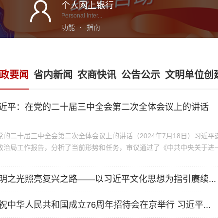
个人网上银行
Personal Inter...
功能
指南
政要闻
省内新闻
农商快讯
公告公示
文明单位创
近平：在党的二十届三中全会第二次全体会议上的讲话
党的二十届三中全会第二次全体会议上的讲话（2024年7月18日）习近
政治局工作报告，分析了当前形势和任务，审议通过了《中共中央关于进
进中国式现代化的决定》，圆满完成了各项议程。全会通过的《决定》，
特别是新时代全面深化改革的经验，深入分析了推进中国式现代化面临的
明之光照亮复兴之路——以习近平文化思想为指引赓续...
党全社会智慧，科学谋划了围绕中国式现代化进一步全面深化改革的总体
进一步全面深化改革的纲领性文件。学习好贯彻好全会精神是当前和今后
祝中华人民共和国成立76周年招待会在京举行 习近平...
扬清风正气 筑牢拒腐防线 ——醴陵...
奋战百日 
项重大政治任务。下面，我代表中央政治局，就贯彻落实全会精神讲几点
十届中央委员会第三次全体会议，于2024年7月15日至18日在北京举行