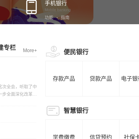
手机银行
Mobile banking
功能
指南
建专栏
More+
便民银行
存款产品
贷款产品
电子银
平这次全会，听取了中
一步全面深化改革、
总结运用改革开放以
新形势新要求，集中
智慧银行
部署，是指导新征程
一个时期全党全国的
使命必“龘”——醴陵农商...
意见。中国共产党第
学费缴费
信贷预约
社保
。中央委员会总书记