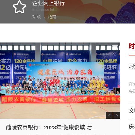
企业网上银行
Enterprise Int...
功能
指南
时
习
在
央
推
来
文
全
<
>
上
庆
醴陵农商银行：2023年“健康瓷城 活...
弘
一
二