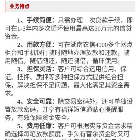
业务特点
1、手续简便：
只需办理一次贷款手续，即
可在
1-3年内多次循环使用最高达50万元的信贷
资金。
2、用款方便：
可在湖南农信
4000多个网点
柜台和手机银行随时随地办理放款和还款，随
用随借，随借随还，随还随借，循环使用。
3、担保灵活：
客户可综合运用信用、保
证、抵押、质押等多种担保方式提供组合担
保，解决担保不足问题，最大化满足其资金需
求。
4、安全可靠：
除交易密码外，还可单独设
置放款密码，并享有福祥短信通贴心提醒服
务，有效保障资金安全。
5、费用低廉：
客户可根据实际资金需求精
确选择每笔放款额度，手头有富余资金时又可