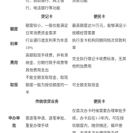
付、自助银行、网上银
贷款功能
行、电话银行等功能
贷记卡
便民卡
额度较小，一般仅能满足
最高额度达
50万元，能够满足小
额度
日常消费资金需求
规模经营需要
行业通行透支利率为年息
执行发卡机构同期同档次贷款利
利率
18%
率
高额取现手续费，并有滞
完全执行借记卡收费标准，无其
费用
纳金、分期付款手续费等
他附加费用
其他费用支出
不能全额支取现金，取现
取现
额度一般为授信额度的一
可全额支取现金
半
传统信贷业务
便民卡
仅首次办卡时候需要办理审批手
申办审
需逐笔申请、逐笔审批，
续，办卡后在
1-3年内，可在授
批
重复办理手续
信额度内，随贷随还、循环使
用，无须多次办理贷款手续